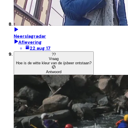
Neerslagradar
Aflevering
22 aug 17
?
?
Vraag
Hoe is de witte kleur van de ijsbeer ontstaan?
Antwoord