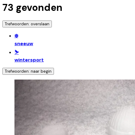
73
gevonden
Trefwoorden: overslaan
❄️
sneeuw
⛷️
wintersport
Trefwoorden: naar begin