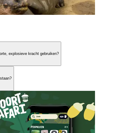
orte, explosieve kracht gebruiken?
estaan?