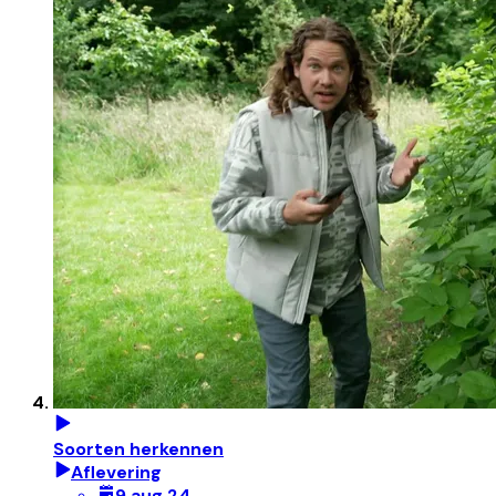
Soorten herkennen
Aflevering
9 aug 24