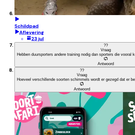
Schildpad
Aflevering
23 jul
?
?
Vraag
Hebben duursporters andere training nodig dan sporters die vooral k
Antwoord
?
?
Vraag
Hoeveel verschillende soorten schimmels wordt er gezegd dat er b
Antwoord