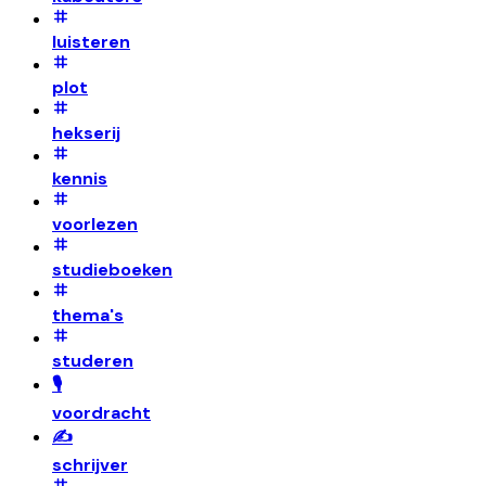
luisteren
plot
hekserij
kennis
voorlezen
studieboeken
thema's
studeren
🎙️
voordracht
✍️
schrijver