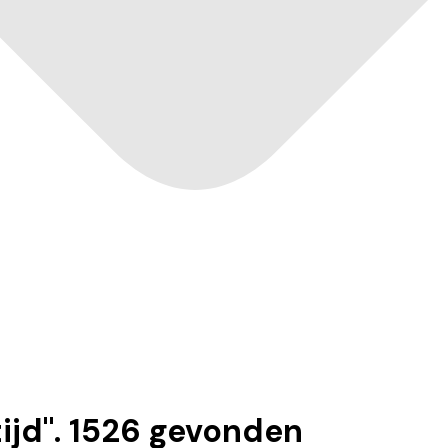
tijd
".
1526
gevonden