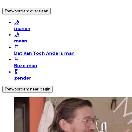
Trefwoorden: overslaan
🌙
manen
🌙
maan
Dat Kan Toch Anders man
Boze man
⚧️
gender
Trefwoorden: naar begin