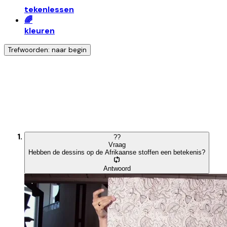
tekenlessen
🌈
kleuren
Trefwoorden: naar begin
Ontdek nog meer!
Klik op het trefwoord voor meer onderwerpen
?
?
Vraag
Hebben de dessins op de Afrikaanse stoffen een betekenis?
Antwoord