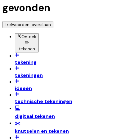
gevonden
Trefwoorden: overslaan
Ontdek
✏️
tekenen
tekening
tekeningen
ideeën
technische tekeningen
💻
digitaal tekenen
✂️
knutselen en tekenen