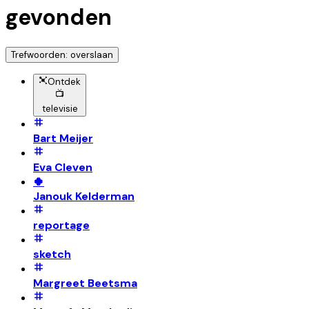
gevonden
Trefwoorden: overslaan
Ontdek
📺
televisie
Bart Meijer
Eva Cleven
🍀
Janouk Kelderman
reportage
sketch
Margreet Beetsma