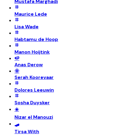
Mustafa Marghadi
Maurice Lede
Lisa Wade
Habtamu de Hoop
Manon Hoijtink
🍉
Anas Derow
🌞
Serah Koorevaar
Dolores Leeuwin
Sosha Duysker
☀️
Nizar el Manouzi
🛹
Tirsa With