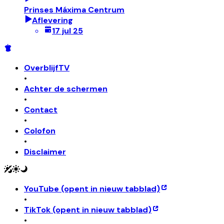
Prinses Máxima Centrum
Aflevering
17 jul 25
OverblijfTV
•
Achter de schermen
•
Contact
•
Colofon
•
Disclaimer
YouTube
(opent in nieuw tabblad)
•
TikTok
(opent in nieuw tabblad)
•