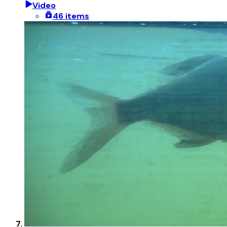
Video
46 items