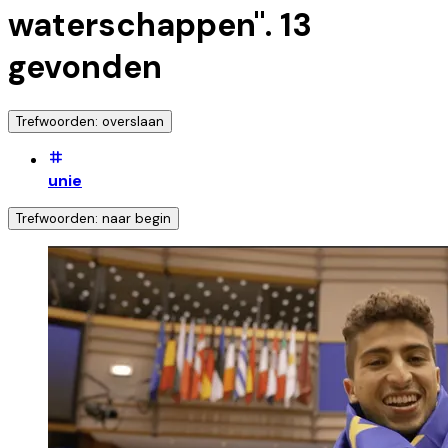
waterschappen
".
13
gevonden
Trefwoorden: overslaan
unie
Trefwoorden: naar begin