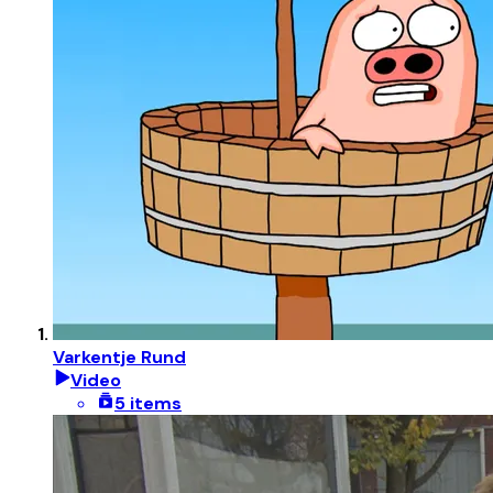
Varkentje Rund
Video
5 items