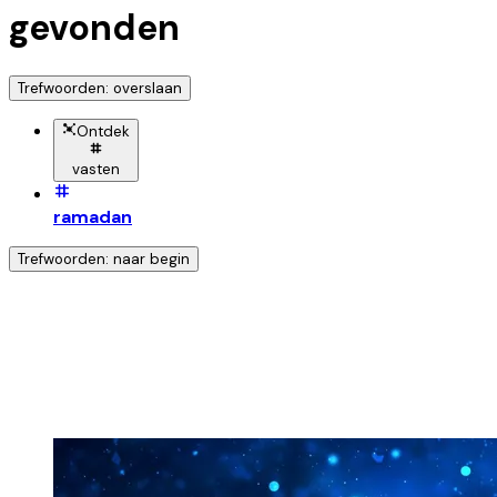
gevonden
Trefwoorden: overslaan
Ontdek
vasten
ramadan
Trefwoorden: naar begin
Ontdek nog meer!
Klik op het trefwoord voor meer onderwerpen