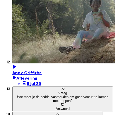
Andy Griffiths
Aflevering
8 jul 25
?
?
Vraag
Hoe moet je de peddel vasthouden om goed vooruit te komen
met suppen?
Antwoord
?
?