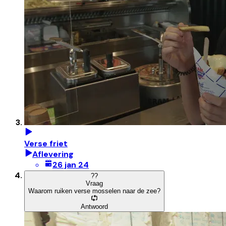
Verse friet
Aflevering
26 jan 24
?
?
Vraag
Waarom ruiken verse mosselen naar de zee?
Antwoord