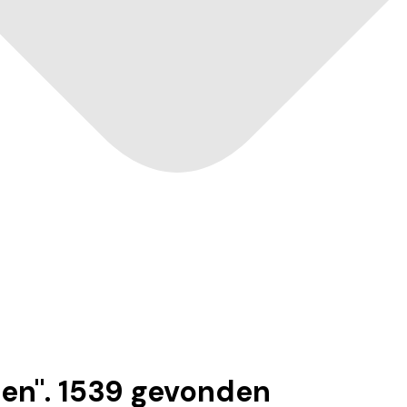
sen
".
1539
gevonden