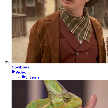
Cowboys
Video
5 items