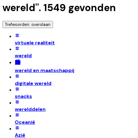
wereld
".
1549
gevonden
Trefwoorden: overslaan
virtuele realiteit
wereld
🏙️
wereld en maatschappij
digitale wereld
snacks
werelddelen
Oceanië
Azië