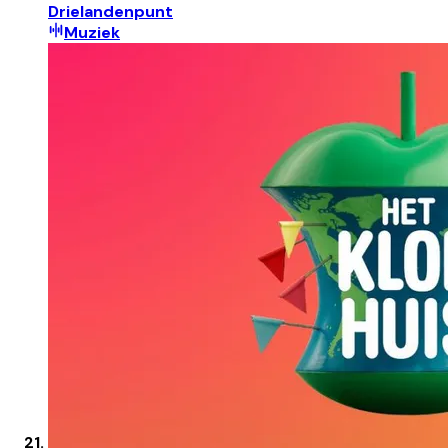
Drielandenpunt
Muziek