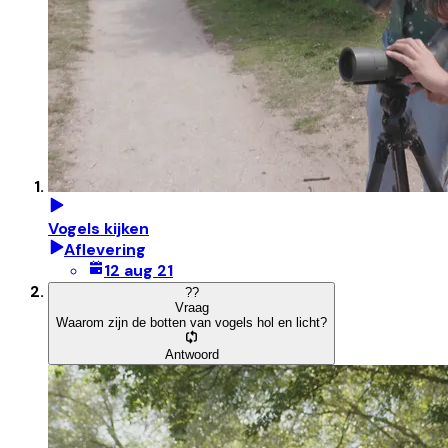
Vogels kijken
Aflevering
12 aug 21
?
?
Vraag
Waarom zijn de botten van vogels hol en licht?
Antwoord