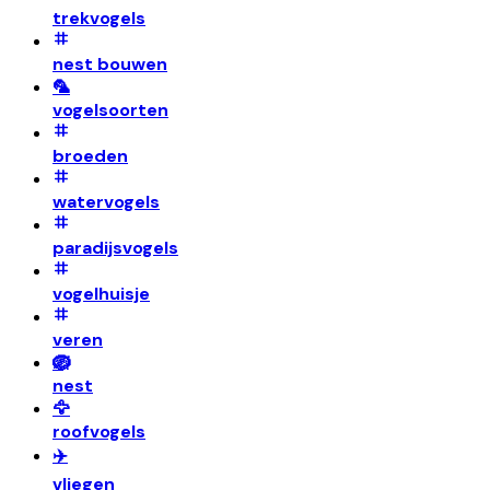
trekvogels
nest bouwen
🦜
vogelsoorten
broeden
watervogels
paradijsvogels
vogelhuisje
veren
🪺
nest
🦅
roofvogels
✈️
vliegen