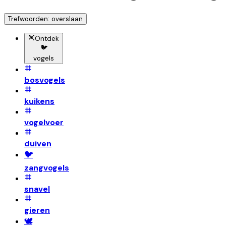
Trefwoorden: overslaan
Ontdek
🐦
vogels
bosvogels
kuikens
vogelvoer
duiven
🐦
zangvogels
snavel
gieren
🕊️