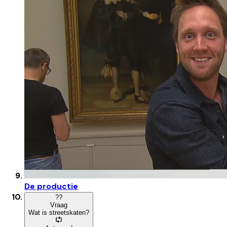
De productie
?
?
Vraag
Wat is streetskaten?