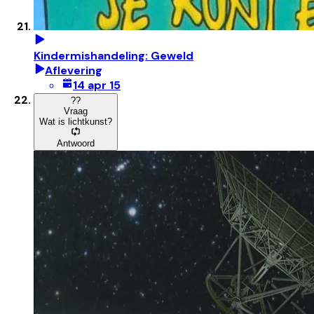
Kindermishandeling: Geweld
Aflevering
14 apr 15
?
?
Vraag
Wat is lichtkunst?
Antwoord