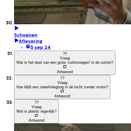
Schoenen
Aflevering
5 sep 24
?
?
Vraag
Wat is het doel van een grote 'vuilniswagen' in de ruimte?
Antwoord
?
?
Vraag
Hoe blijft een zweefvliegtuig in de lucht zonder motor?
Antwoord
?
?
Vraag
Wat is plastic eigenlijk?
Antwoord