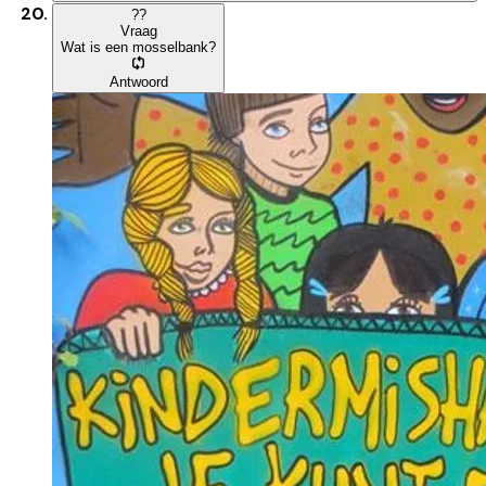
?
?
Vraag
Wat is een mosselbank?
Antwoord