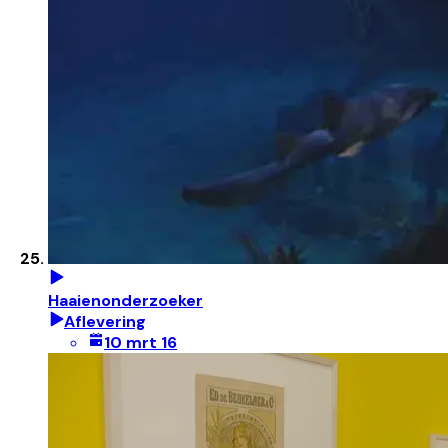
Haaienonderzoeker
Aflevering
10 mrt 16