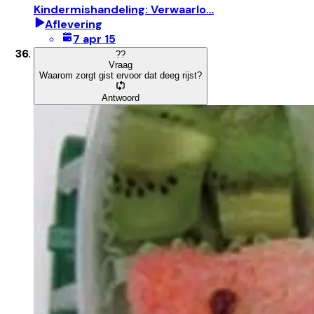
Kindermishandeling: Verwaarlo…
Aflevering
7 apr 15
?
?
Vraag
Waarom zorgt gist ervoor dat deeg rijst?
Antwoord