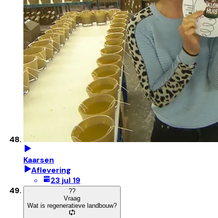
Kaarsen
Aflevering
23 jul 19
?
?
Vraag
Wat is regeneratieve landbouw?