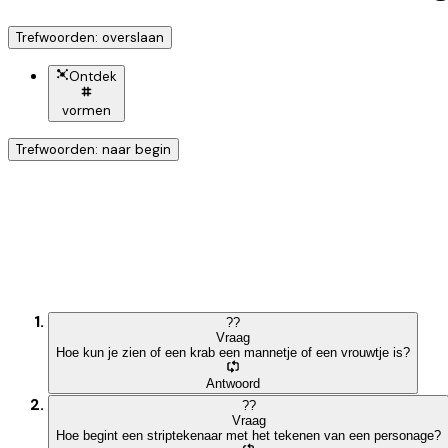
Trefwoorden: overslaan
Ontdek
vormen
Trefwoorden: naar begin
Ontdek nog meer!
Klik op het trefwoord voo
?
?
Vraag
Hoe kun je zien of een krab een mannetje of een vrouwtje is?
Antwoord
?
?
Vraag
Hoe begint een striptekenaar met het tekenen van een personage?