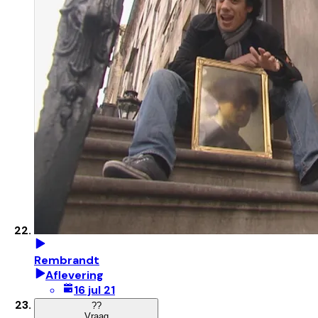
Rembrandt
Aflevering
16 jul 21
?
?
Vraag