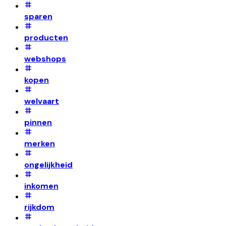
sparen
producten
webshops
kopen
welvaart
pinnen
merken
ongelijkheid
inkomen
rijkdom