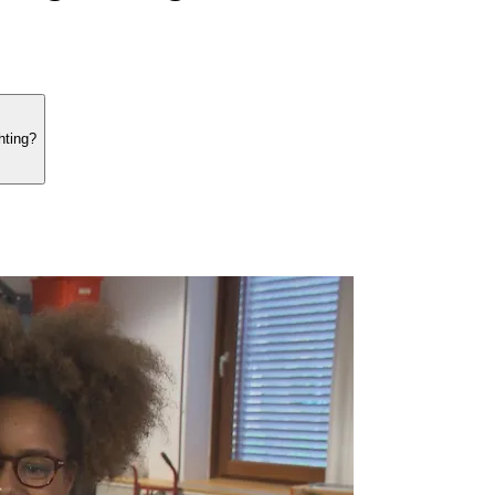
hting?