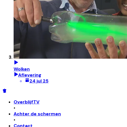
Wolken
Aflevering
24 jul 25
OverblijfTV
•
Achter de schermen
•
Contact