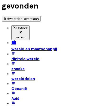
gevonden
Trefwoorden: overslaan
Ontdek
🌍
wereld
🏙️
wereld en maatschappij
digitale wereld
snacks
werelddelen
Oceanië
Azië