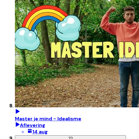
Master je mind - Idealisme
Aflevering
14 aug
?
?