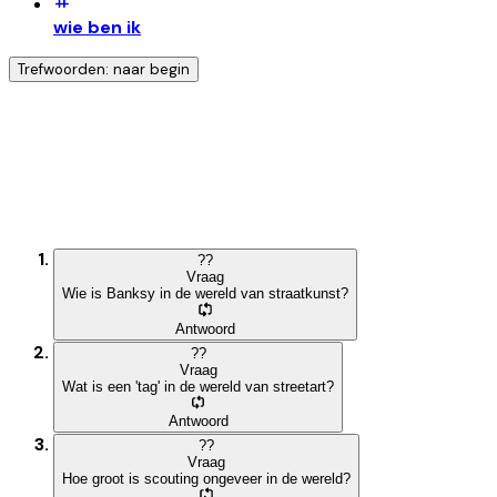
wie ben ik
Trefwoorden: naar begin
Ontdek nog meer!
Klik op het trefwoord voor meer onderwerpen
?
?
Vraag
Wie is Banksy in de wereld van straatkunst?
Antwoord
?
?
Vraag
Wat is een 'tag' in de wereld van streetart?
Antwoord
?
?
Vraag
Hoe groot is scouting ongeveer in de wereld?