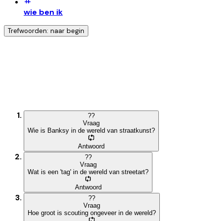
wie ben ik
Trefwoorden: naar begin
Ontdek nog meer!
Klik op het trefwoord voor meer onderwerpen
?
?
Vraag
Wie is Banksy in de wereld van straatkunst?
Antwoord
?
?
Vraag
Wat is een 'tag' in de wereld van streetart?
Antwoord
?
?
Vraag
Hoe groot is scouting ongeveer in de wereld?