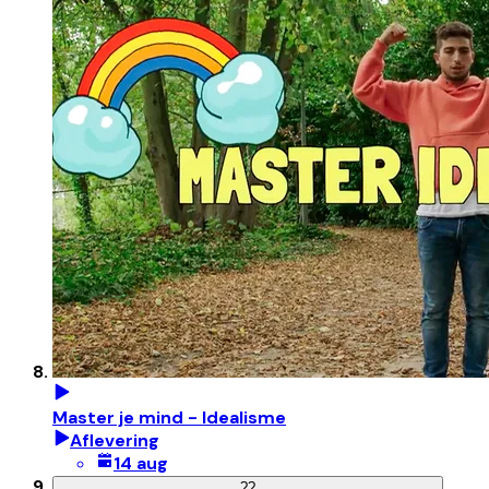
Master je mind - Idealisme
Aflevering
14 aug
?
?