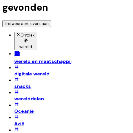
gevonden
Trefwoorden: overslaan
Ontdek
🌍
wereld
🏙️
wereld en maatschappij
digitale wereld
snacks
werelddelen
Oceanië
Azië