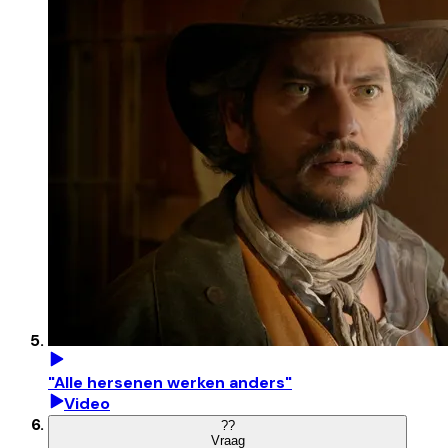
"Alle hersenen werken anders"
Video
?
?
Vraag