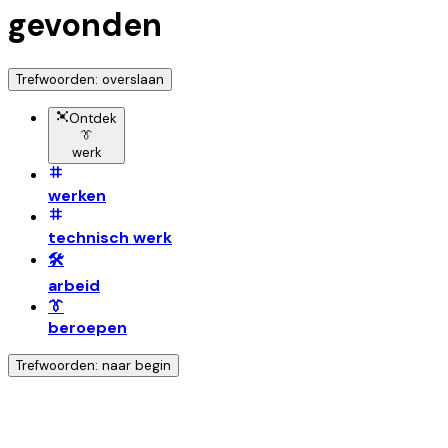
gevonden
Trefwoorden: overslaan
Ontdek
👔
werk
werken
technisch werk
🛠️
arbeid
👔
beroepen
Trefwoorden: naar begin
Ontdek nog meer!