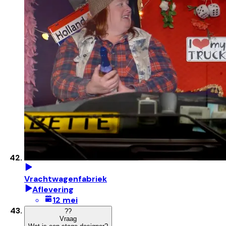
Vrachtwagenfabriek
Aflevering
12 mei
?
?
Vraag