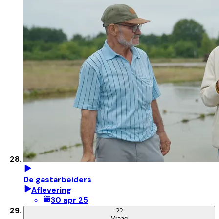
De gastarbeiders
Aflevering
30 apr 25
?
?
Vraag