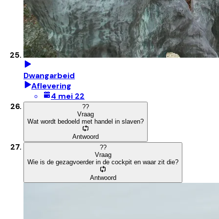
Dwangarbeid
Aflevering
4 mei 22
?
?
Vraag
Wat wordt bedoeld met handel in slaven?
Antwoord
?
?
Vraag
Wie is de gezagvoerder in de cockpit en waar zit die?
Antwoord