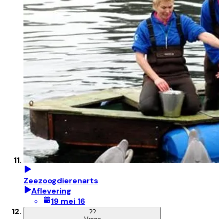
Zeezoogdierenarts
Aflevering
19 mei 16
?
?