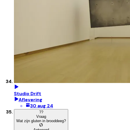
Studio Drift
Aflevering
30 aug 24
?
?
Vraag
Wat zijn gluten in brooddeeg?
Antwoord