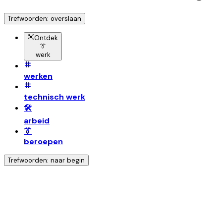
Trefwoorden: overslaan
Ontdek
👔
werk
werken
technisch werk
🛠️
arbeid
👔
beroepen
Trefwoorden: naar begin
Ontdek nog meer!
Klik op het trefwoord voo