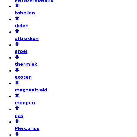
tabellen
delen
aftrekken
groei
thermiek
exoten
magneetveld
mengen
gas
Mercurius