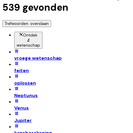
539
gevonden
Trefwoorden: overslaan
Ontdek
🔬
wetenschap
vroege wetenschap
feiten
oplossen
Neptunus
Venus
Jupiter
kansberekening