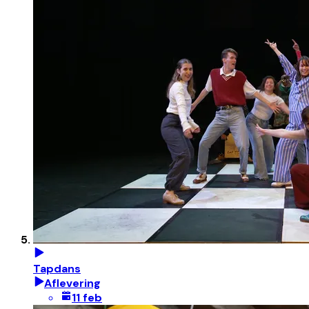
Tapdans
Aflevering
11 feb