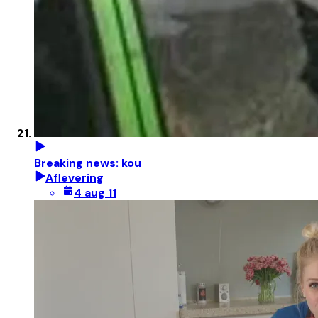
Breaking news: kou
Aflevering
4 aug 11