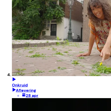
Onkruid
Aflevering
28 apr