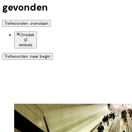
gevonden
Trefwoorden: overslaan
Ontdek
🛒
winkels
Trefwoorden: naar begin
Ontdek nog meer!
Klik op het trefwoord voor meer onderwerpen