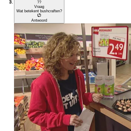
?
?
Vraag
Wat betekent bushcraften?
Antwoord