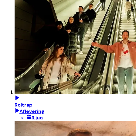
Roltrap
Aflevering
3 jun