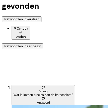
gevonden
Trefwoorden: overslaan
Ontdek
🌱
zaden
Trefwoorden: naar begin
Ontdek nog meer!
Klik op het trefwoord voor meer onderwerpen
?
?
Vraag
Wat is katoen precies aan de katoenplant?
Antwoord