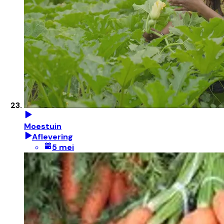
Moestuin
Aflevering
5 mei