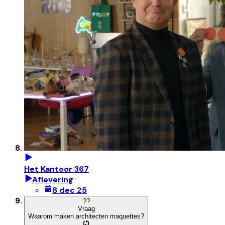
Het Kantoor 367
Aflevering
8 dec 25
?
?
Vraag
Waarom maken architecten maquettes?