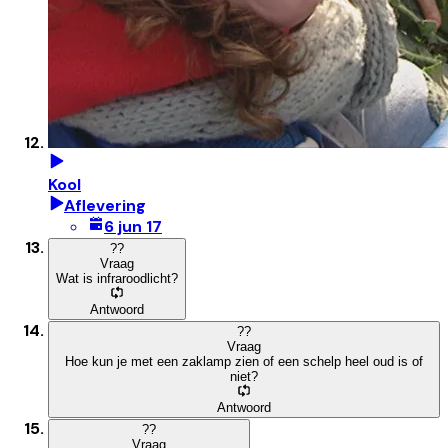
Kool
Aflevering
6 jun 17
?
?
Vraag
Wat is infraroodlicht?
Antwoord
?
?
Vraag
Hoe kun je met een zaklamp zien of een schelp heel oud is of
niet?
Antwoord
?
?
Vraag