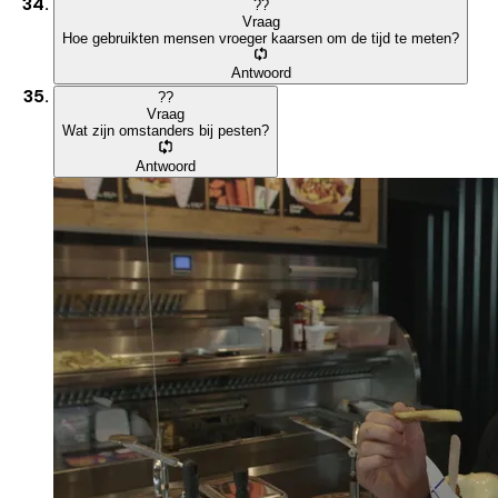
?
?
Vraag
Hoe gebruikten mensen vroeger kaarsen om de tijd te meten?
Antwoord
?
?
Vraag
Wat zijn omstanders bij pesten?
Antwoord