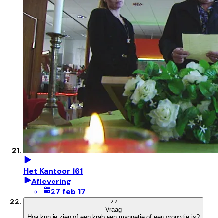
Het Kantoor 161
Aflevering
27 feb 17
?
?
Vraag
Hoe kun je zien of een krab een mannetje of een vrouwtje is?