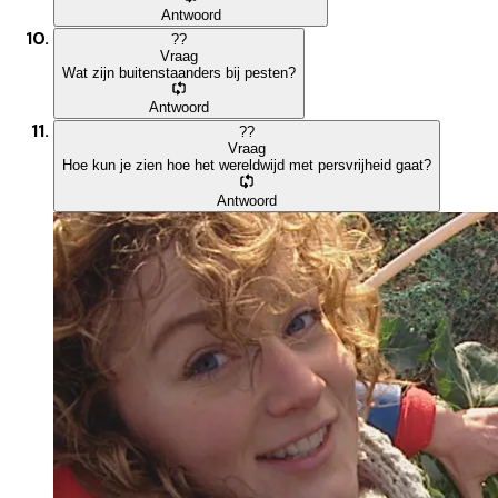
Antwoord
?
?
Vraag
Wat zijn buitenstaanders bij pesten?
Antwoord
?
?
Vraag
Hoe kun je zien hoe het wereldwijd met persvrijheid gaat?
Antwoord