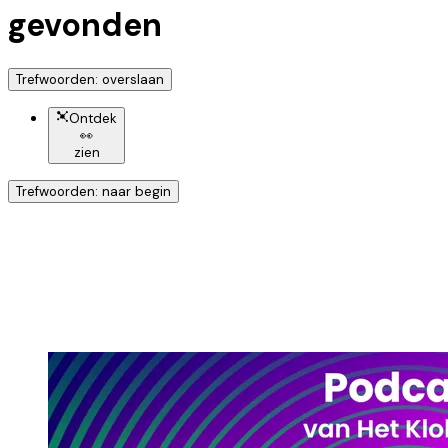
gevonden
Trefwoorden: overslaan
Ontdek
👀
zien
Trefwoorden: naar begin
Ontdek nog meer!
Klik op het trefwoord voor meer onderwerpen