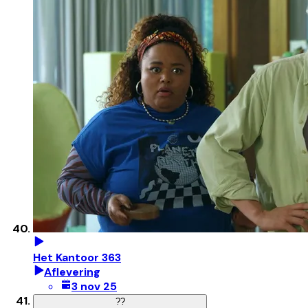
Het Kantoor 363
Aflevering
3 nov 25
?
?