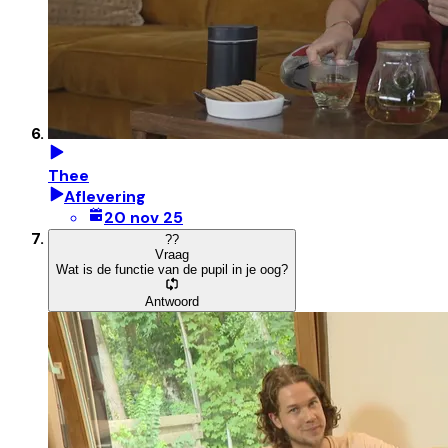
Thee
Aflevering
20 nov 25
?
?
Vraag
Wat is de functie van de pupil in je oog?
Antwoord