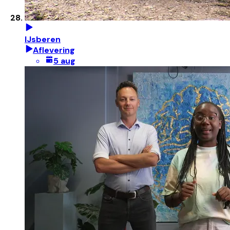
IJsberen
Aflevering
5 aug