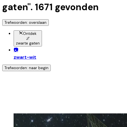
gaten
".
1671
gevonden
Trefwoorden: overslaan
Ontdek
🌌
zwarte gaten
📷
zwart-wit
Trefwoorden: naar begin
Ontdek nog meer!
Klik op het trefwoord voor meer onderwerpen