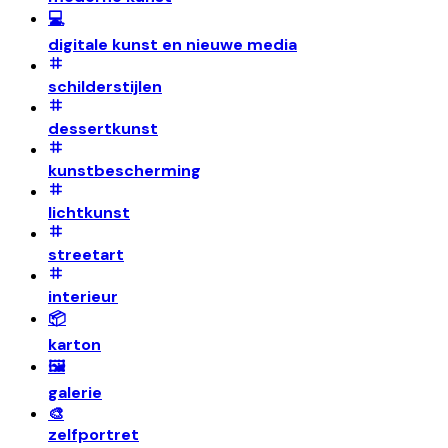
💻
digitale kunst en nieuwe media
schilderstijlen
dessertkunst
kunstbescherming
lichtkunst
streetart
interieur
📦
karton
🖼️
galerie
🎨
zelfportret