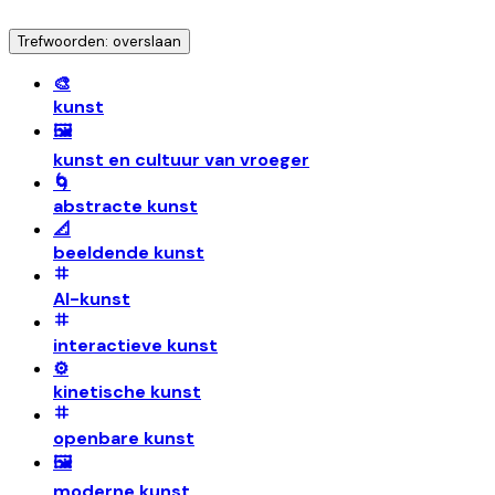
Trefwoorden: overslaan
🎨
kunst
🖼️
kunst en cultuur van vroeger
🌀
abstracte kunst
📐
beeldende kunst
AI-kunst
interactieve kunst
⚙️
kinetische kunst
openbare kunst
🖼️
moderne kunst