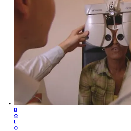
D
O
L
O