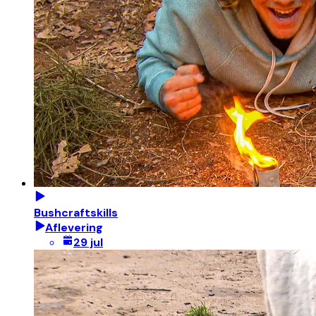
Bushcraftskills
Aflevering
29 jul