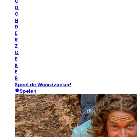
O
G
O
N
D
E
R
Z
O
E
K
E
R
Speel de Woordzoeker!
Spelen