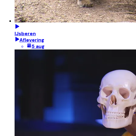
IJsberen
Aflevering
5 aug