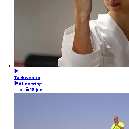
Taekwondo
Aflevering
18 jun