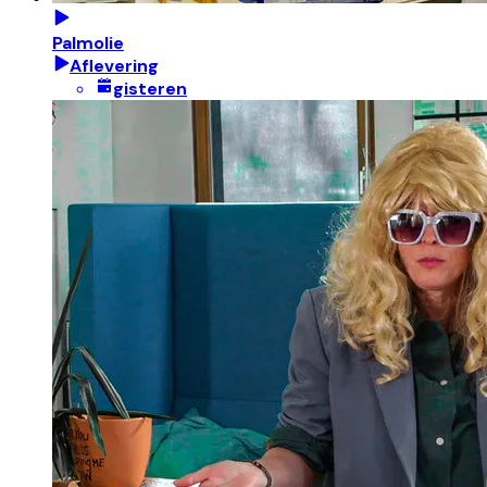
Palmolie
Aflevering
gisteren