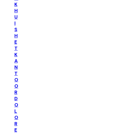
K
H
U
I
S
H
E
T
K
A
N
T
O
O
R
D
O
L
O
R
E