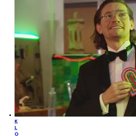
K
L
O