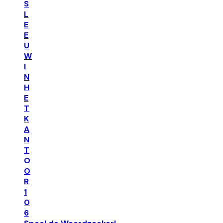
S
L
E
E
U
W
I
N
H
E
T
K
A
N
T
O
O
R
1
0
6