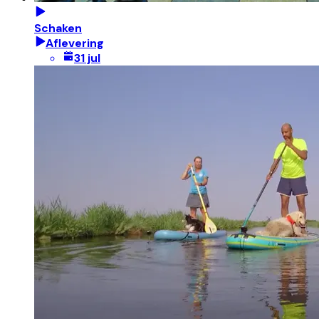
Schaken
Aflevering
31 jul