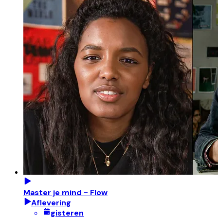
Master je mind - Flow
Aflevering
gisteren