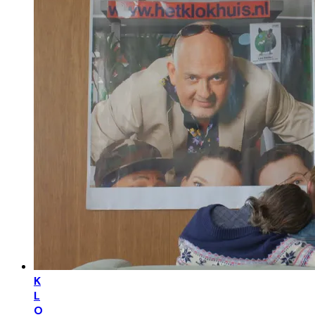
K
L
O