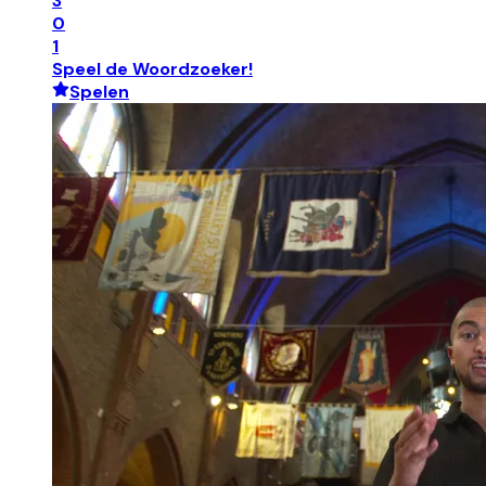
3
0
1
Speel de Woordzoeker!
Spelen