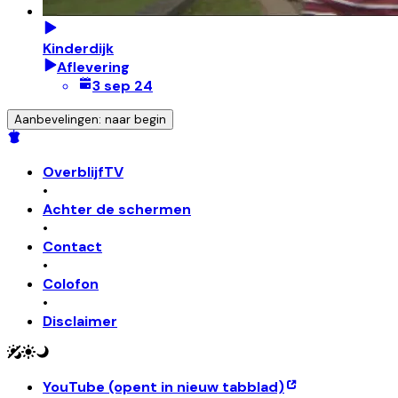
Kinderdijk
Aflevering
3 sep 24
Aanbevelingen: naar begin
OverblijfTV
•
Achter de schermen
•
Contact
•
Colofon
•
Disclaimer
YouTube
(opent in nieuw tabblad)