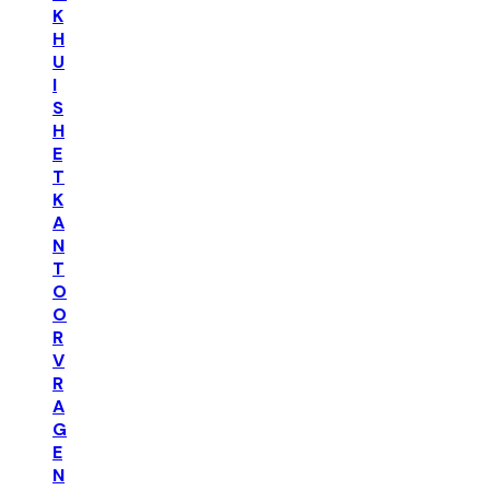
K
H
U
I
S
H
E
T
K
A
N
T
O
O
R
V
R
A
G
E
N