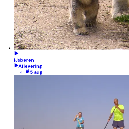
IJsberen
Aflevering
5 aug