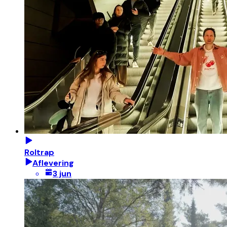
Roltrap
Aflevering
3 jun