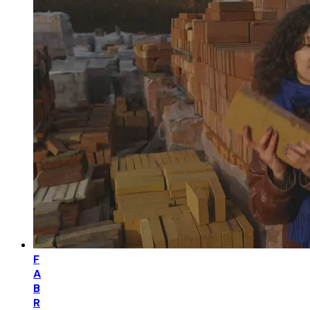
F
A
B
R