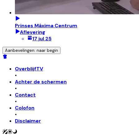
Prinses Máxima Centrum
Aflevering
17 jul 25
Aanbevelingen: naar begin
OverblijfTV
•
Achter de schermen
•
Contact
•
Colofon
•
Disclaimer