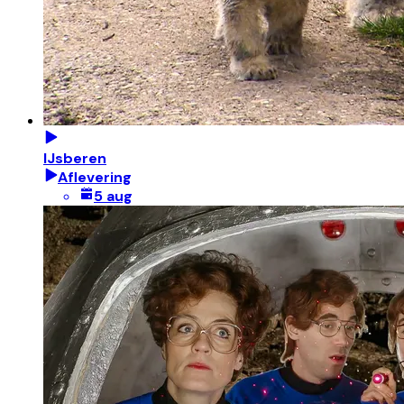
IJsberen
Aflevering
5 aug