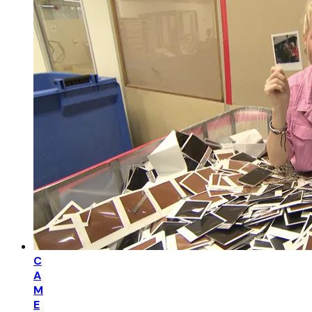
C
A
M
E