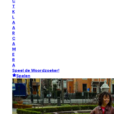
C
T
K
L
A
A
R
C
A
M
E
R
A
Speel de Woordzoeker!
Spelen