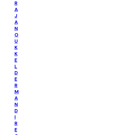
R
A
J
A
N
O
U
K
K
E
L
D
E
R
M
A
N
D
I
R
E