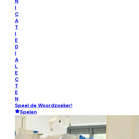
N
I
C
A
T
I
E
D
I
A
L
E
C
T
E
N
Speel de Woordzoeker!
Spelen