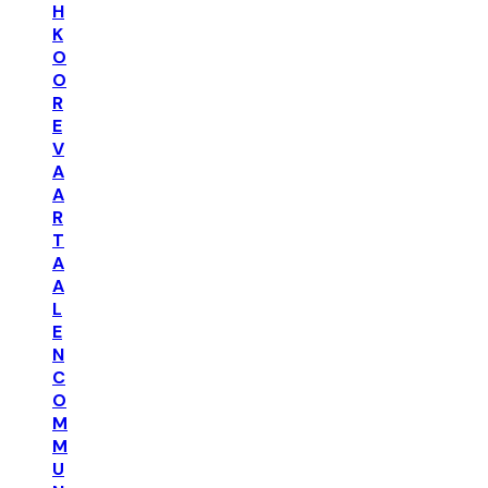
H
K
O
O
R
E
V
A
A
R
T
A
A
L
E
N
C
O
M
M
U