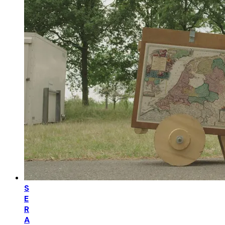
S
E
R
A