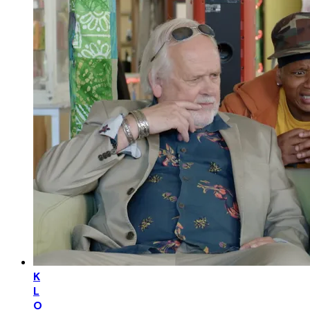
K
L
O