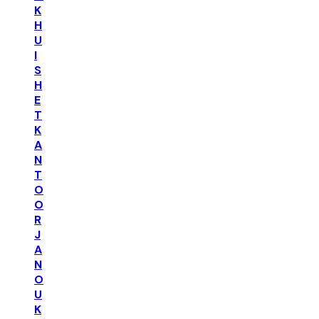
K
H
U
I
S
H
E
T
K
A
N
T
O
O
R
J
A
N
O
U
K