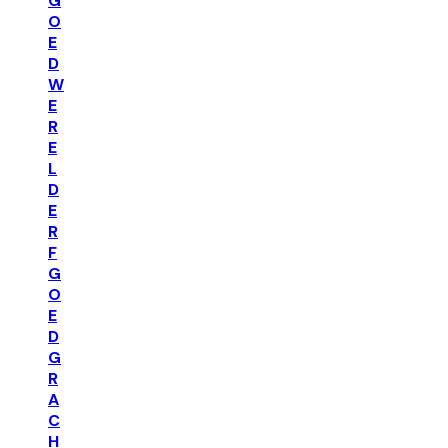
G
O
E
D
W
E
R
E
L
D
E
R
F
G
O
E
D
G
R
A
C
H