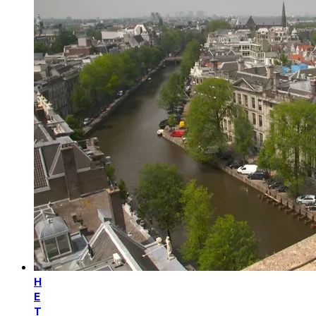
H
E
T