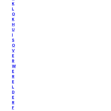
K
L
O
K
H
U
I
S
O
V
E
R
W
E
R
E
L
D
E
R
F