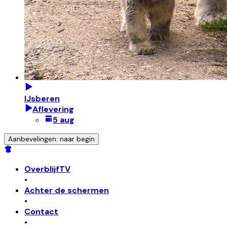
IJsberen
Aflevering
5 aug
Aanbevelingen: naar begin
OverblijfTV
•
Achter de schermen
•
Contact
•