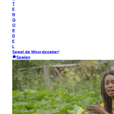
T
E
N
G
O
R
D
E
L
Speel de Woordzoeker!
Spelen