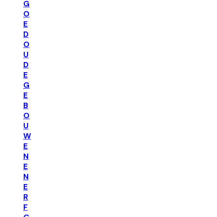
G
O
E
D
O
U
D
E
G
E
B
O
U
W
E
N
E
N
E
R
F