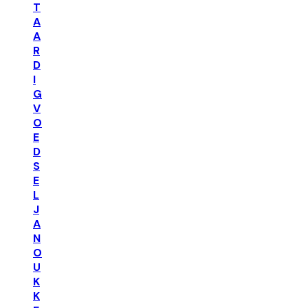
T
A
A
R
D
I
G
V
O
E
D
S
E
L
J
A
N
O
U
K
K