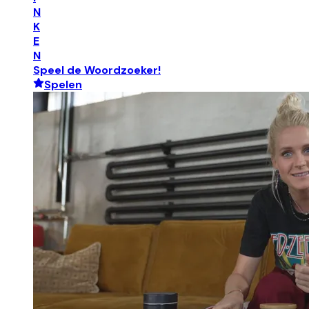
N
K
E
N
Speel de Woordzoeker!
Spelen