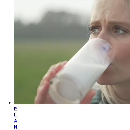
P
L
A
N