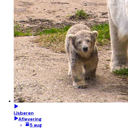
IJsberen
Aflevering
5 aug