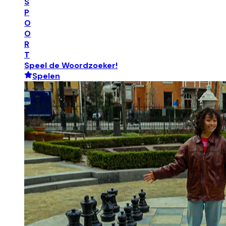
S
P
O
O
R
T
Speel de Woordzoeker!
Spelen