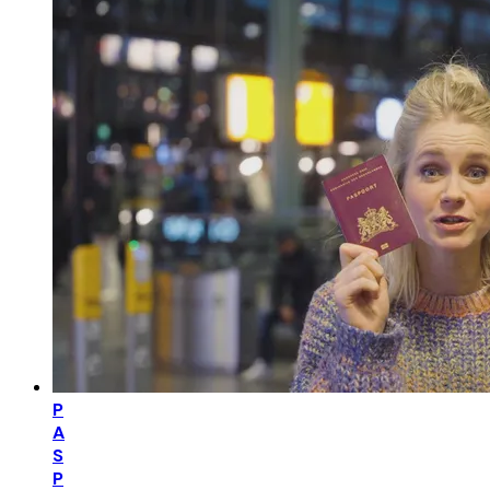
P
A
S
P