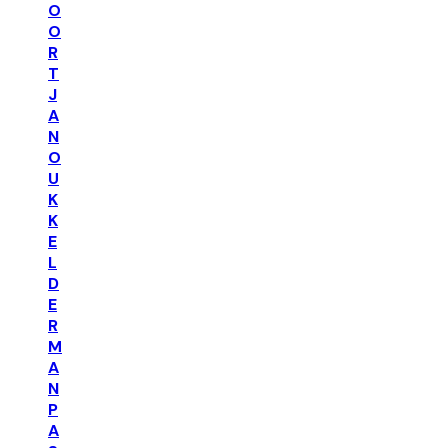
O
O
R
T
J
A
N
O
U
K
K
E
L
D
E
R
M
A
N
P
A