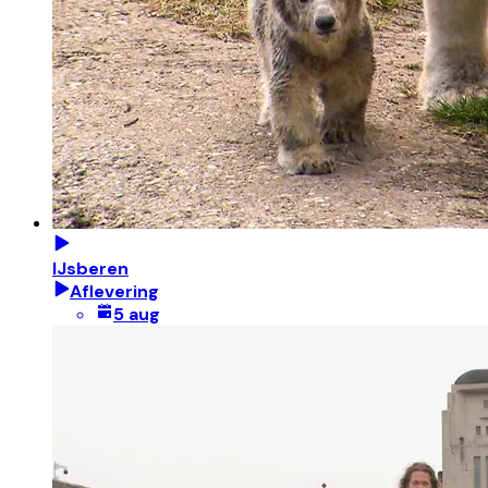
IJsberen
Aflevering
5 aug