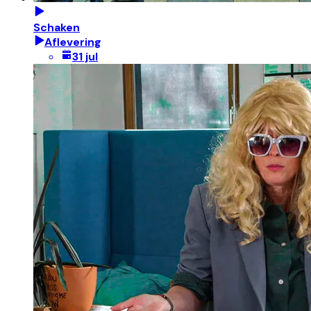
Schaken
Aflevering
31 jul