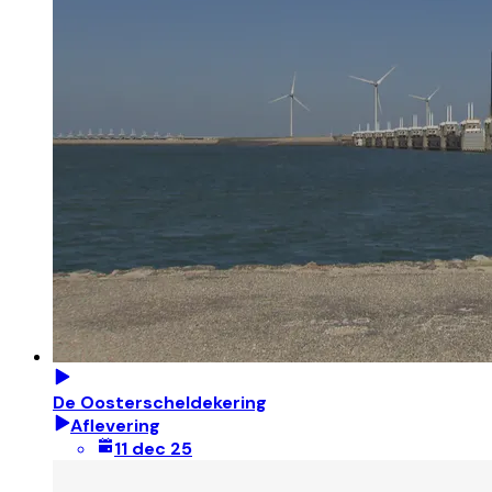
De Oosterscheldekering
Aflevering
11 dec 25