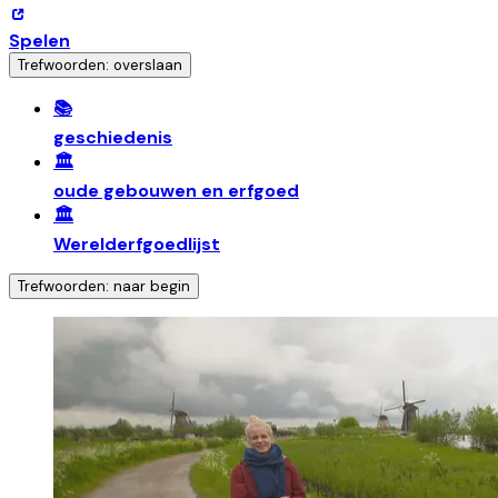
Spelen
Trefwoorden: overslaan
📚
geschiedenis
🏛️
oude gebouwen en erfgoed
🏛️
Werelderfgoedlijst
Trefwoorden: naar begin