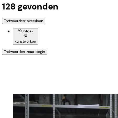
128
gevonden
Trefwoorden: overslaan
Ontdek
🖼️
kunstwerken
Trefwoorden: naar begin
Ontdek nog meer!
Klik op het trefwoord voor meer onderwerpen