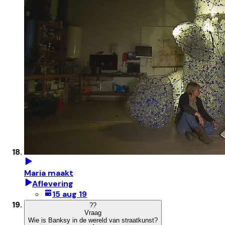
Maria maakt
Aflevering
15 aug 19
?
?
Vraag
Wie is Banksy in de wereld van straatkunst?