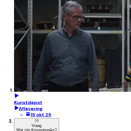
Kunstdepot
Aflevering
15 okt 25
?
?
Vraag
Wat zijn Kosmotroniks?