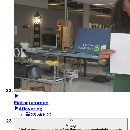
Pictogrammen
Aflevering
28 okt 22
?
?
Vraag
Welke vragen kun je jezelf stellen om een nepbericht beter te