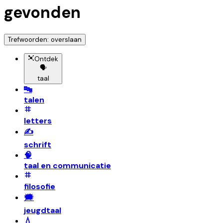
gevonden
Trefwoorden: overslaan
Ontdek
🗣️
taal
🔤
talen
letters
✍️
schrift
🧠
taal en communicatie
filosofie
🗯️
jeugdtaal
💧