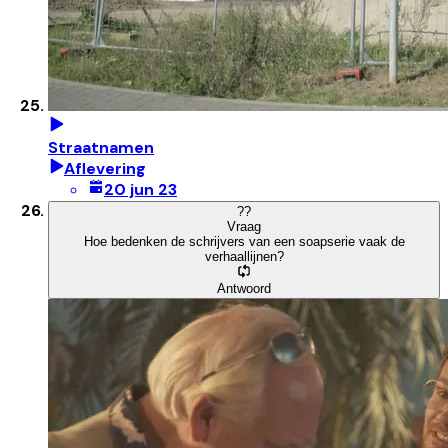
Straatnamen
Aflevering
20 jun 23
?
?
Vraag
Hoe bedenken de schrijvers van een soapserie vaak de
verhaallijnen?
Antwoord