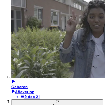
Gebaren
Aflevering
9 dec 21
?
?