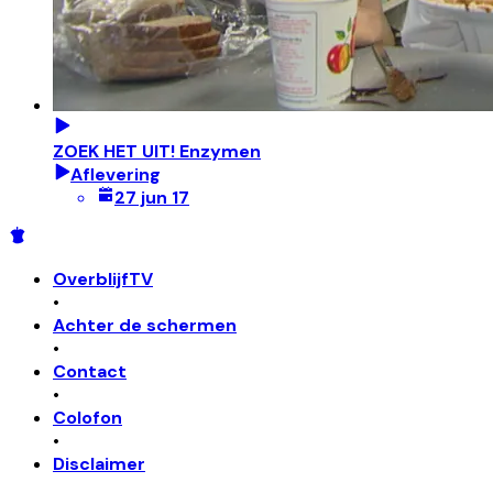
ZOEK HET UIT! Enzymen
Aflevering
27 jun 17
OverblijfTV
•
Achter de schermen
•
Contact
•
Colofon
•
Disclaimer