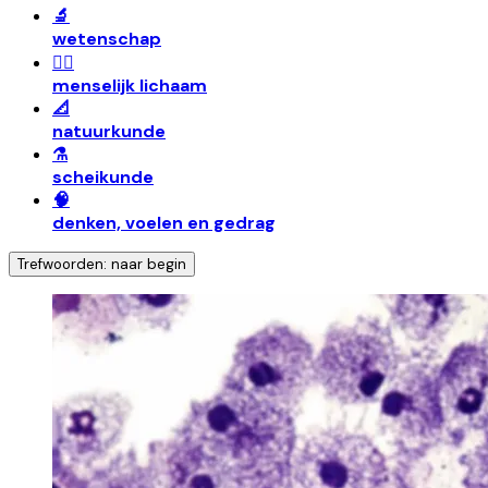
🔬
wetenschap
🧍‍♀️
menselijk lichaam
📐
natuurkunde
⚗️
scheikunde
🧠
denken, voelen en gedrag
Trefwoorden: naar begin