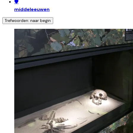
🛡️
middeleeuwen
Trefwoorden: naar begin