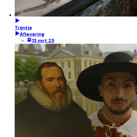
Trijntje
Aflevering
13 mrt 25